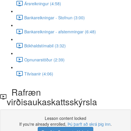
Ársreikningur (4:58)
Bankareikningar - Stofnun (3:00)
Bankareikningar - afstemmingar (6:48)
Bókhaldstímabil (3:32)
Opnunarstöður (2:39)
Tilvísanir (4:06)
Rafræn
virðisaukaskattsskýrsla
Lesson content locked
If you're already enrolled,
Þú þarft að skrá þig inn
.