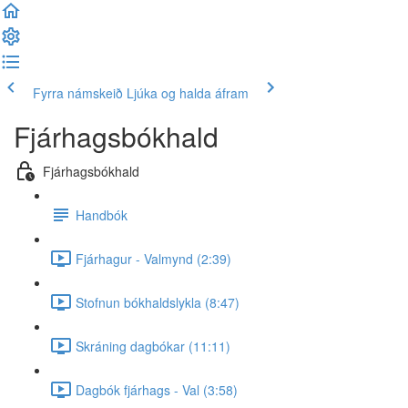
Fyrra námskeið
Ljúka og halda áfram
Fjárhagsbókhald
Fjárhagsbókhald
Handbók
Fjárhagur - Valmynd (2:39)
Stofnun bókhaldslykla (8:47)
Skráning dagbókar (11:11)
Dagbók fjárhags - Val (3:58)